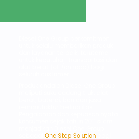
Diesel One Group berkomitmen
untuk selalu memberikan produk
dan layanan terbaik, terutama
untuk kebutuhan transportasi dan
alat berat (off/on road) bagi
seluruh customer.
Produk andalan Diesel One Group
meliputi suku cadang truk, alat
berat, baterai, ban dan jasa
remanufaktur berkualitas.
Pengalaman dan kepuasan nyata
konsumen sejak tahun 2011 silam
menjadikan Diesel One Group
sebagai
One Stop Solution
bagi